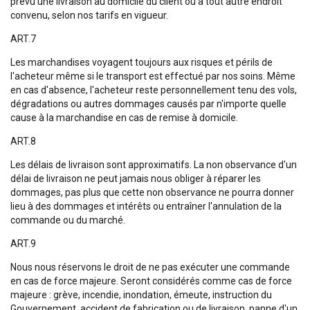
prévu une livraison au domicile du client ou à tout autre endroit
convenu, selon nos tarifs en vigueur.
ART.7
Les marchandises voyagent toujours aux risques et périls de
l'acheteur même si le transport est effectué par nos soins. Même
en cas d'absence, l'acheteur reste personnellement tenu des vols,
dégradations ou autres dommages causés par n'importe quelle
cause à la marchandise en cas de remise à domicile.
ART.8
Les délais de livraison sont approximatifs. La non observance d'un
délai de livraison ne peut jamais nous obliger à réparer les
dommages, pas plus que cette non observance ne pourra donner
lieu à des dommages et intérêts ou entraîner l'annulation de la
commande ou du marché.
ART.9
Nous nous réservons le droit de ne pas exécuter une commande
en cas de force majeure. Seront considérés comme cas de force
majeure : grève, incendie, inondation, émeute, instruction du
Gouvernement, accident de fabrication ou de livraison, panne d'un